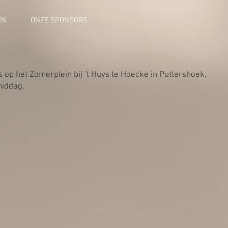
EN
ONZE SPONSORS
rs op het Zomerplein bij ’t Huys te Hoecke in Puttershoek,
iddag.