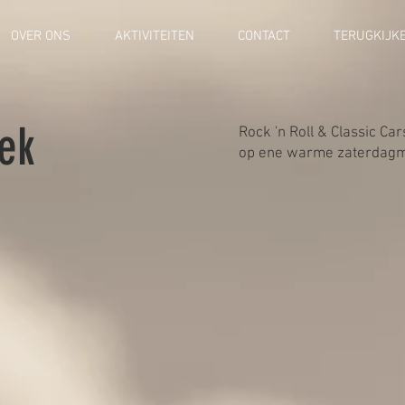
OVER ONS
AKTIVITEITEN
CONTACT
TERUGKIJK
ek
Rock 'n Roll & Classic Ca
op ene warme zaterdagm